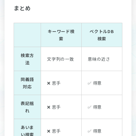
まとめ
キーワード検
ベクトルDB
索
検索
検索方
文字列の一致
意味の近さ
法
同義語
❌ 苦手
✅ 得意
対応
表記揺
❌ 苦手
✅ 得意
れ
あいま
❌ 苦手
✅ 得意
い検索